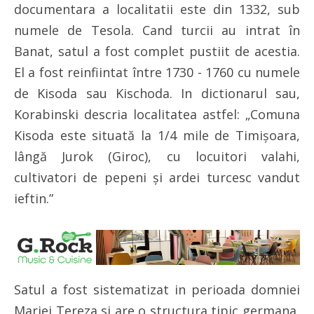
documentara a localitatii este din 1332, sub
numele de Tesola. Cand turcii au intrat în
Banat, satul a fost complet pustiit de acestia.
El a fost reinfiintat între 1730 - 1760 cu numele
de Kisoda sau Kischoda. In dictionarul sau,
Korabinski descria localitatea astfel: „Comuna
Kisoda este situată la 1/4 mile de Timişoara,
lângă Jurok (Giroc), cu locuitori valahi,
cultivatori de pepeni şi ardei turcesc vandut
ieftin.”
Satul a fost sistematizat in perioada domniei
Mariei Tereza si are o structura tipic germana,